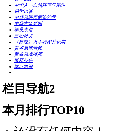
中华人与自然环境学图说
易学论谈
中华易医疾病诊治学
中华古筮新断
学员来信
三经释义
《易魂》万里行图片记实
黄鉴易魂音频
黄鉴易魂视频
最新公告
学习培训
栏目导航2
本月排行TOP10