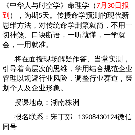
《中华人与时空学》命理学（
月
日报
7
30
到
），为期
天。传授命学预测的现代新
5
思维方法，对传统命学删繁就简，不用一
切神煞、口诀断语，一听就懂，一学就
会，一用就准。
将在面授现场解疑作答、当堂实测，
引导着高层次的思维，学用结合规范企业
管理以规避行业风险，调整行业赛道，策
划个人及企业形象。
授课地点：湖南株洲
报名联系：宋丁郊
微信
13908430124
同号