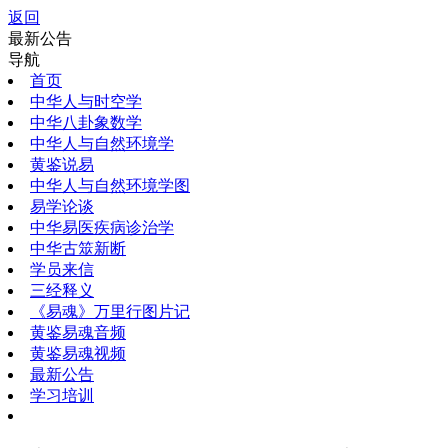
返回
最新公告
导航
首页
中华人与时空学
中华八卦象数学
中华人与自然环境学
黄鉴说易
中华人与自然环境学图
易学论谈
中华易医疾病诊治学
中华古筮新断
学员来信
三经释义
《易魂》万里行图片记
黄鉴易魂音频
黄鉴易魂视频
最新公告
学习培训