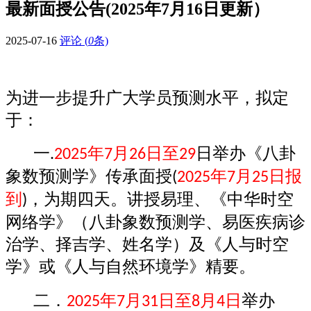
最新面授公告(2025年7月16日更新）
2025-07-16
评论 (
0
条)
为进一步提升广大学员预测水平，拟定
于：
一
年
月
日至
日举办《八卦
.
2025
7
26
29
象数预测学》传承面授
年
月
日报
(
2025
7
25
到
，为期四天。讲授易理、《中华时空
)
网络学》（八卦象数预测学、易医疾病诊
治学、择吉学、姓名学）及《人与时空
学》或《人与自然环境学》精要。
二．
年
月
日至
月
日
举办
2025
7
31
8
4