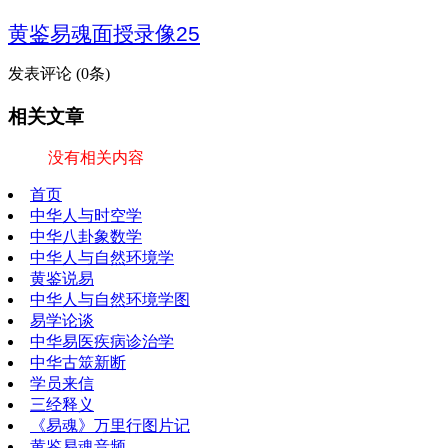
黄鉴易魂
面授录像25
发表评论
(0条)
相关文章
没有相关内容
首页
中华人与时空学
中华八卦象数学
中华人与自然环境学
黄鉴说易
中华人与自然环境学图
易学论谈
中华易医疾病诊治学
中华古筮新断
学员来信
三经释义
《易魂》万里行图片记
黄鉴易魂音频