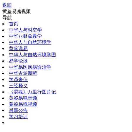
返回
黄鉴易魂视频
导航
首页
中华人与时空学
中华八卦象数学
中华人与自然环境学
黄鉴说易
中华人与自然环境学图
易学论谈
中华易医疾病诊治学
中华古筮新断
学员来信
三经释义
《易魂》万里行图片记
黄鉴易魂音频
黄鉴易魂视频
最新公告
学习培训