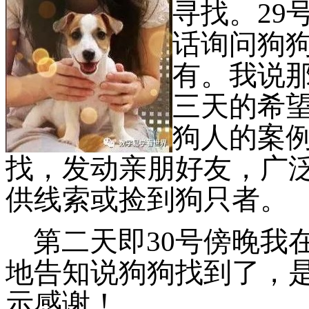
寻找。
2
话询问狗
有。我说
三天的希
狗人的案
找，发动亲朋好友，广
供线索或捡到狗只者。
第二天即
30号傍晚我
地
告知说狗狗找到了，
示感谢！