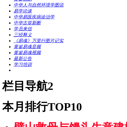
中华人与自然环境学图说
易学论谈
中华易医疾病诊治学
中华古筮新断
学员来信
三经释义
《易魂》万里行图片记实
黄鉴易魂音频
黄鉴易魂视频
最新公告
学习培训
栏目导航2
本月排行TOP10