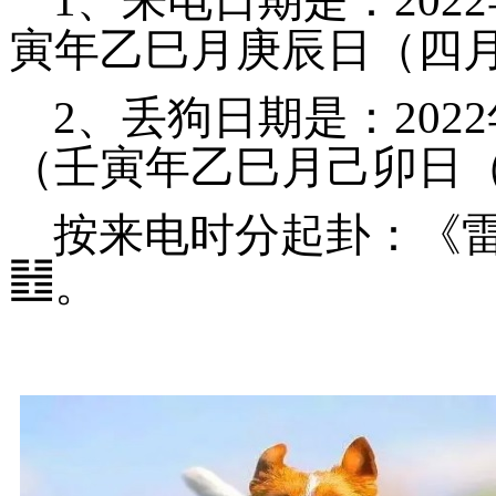
寅年乙巳月庚辰日（四月
2、丢狗日期是：2022
（壬寅年乙巳月己卯日
按来电时分起卦：《
䷲
。