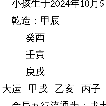
小孩生于
年
月
2024
10
5
乾造：甲辰
癸酉
壬寅
庚戌
大运
甲戌
乙亥
丙子
命局五行流通为：戌