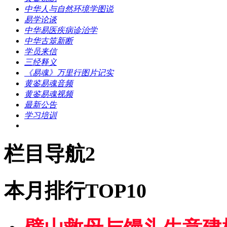
中华人与自然环境学图说
易学论谈
中华易医疾病诊治学
中华古筮新断
学员来信
三经释义
《易魂》万里行图片记实
黄鉴易魂音频
黄鉴易魂视频
最新公告
学习培训
栏目导航2
本月排行TOP10