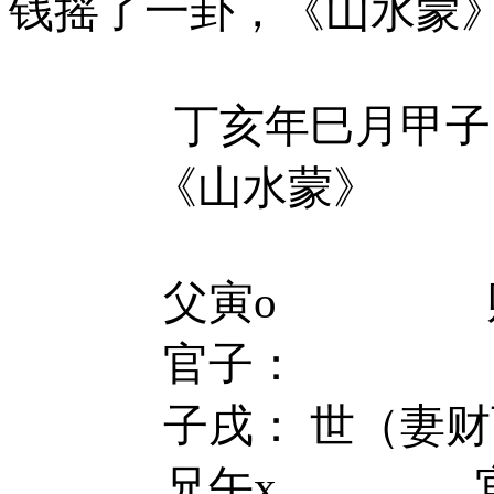
钱摇了一卦，《山水蒙
丁亥年巳月甲子
《山水蒙》
父寅
o
官子：
子戌：
世（妻财
兄午
x