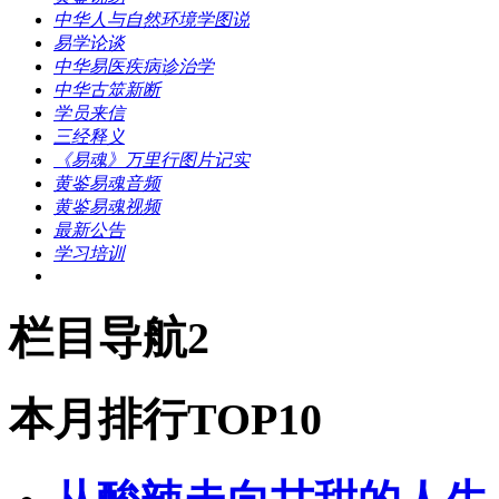
中华人与自然环境学图说
易学论谈
中华易医疾病诊治学
中华古筮新断
学员来信
三经释义
《易魂》万里行图片记实
黄鉴易魂音频
黄鉴易魂视频
最新公告
学习培训
栏目导航2
本月排行TOP10