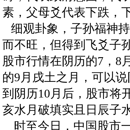
素，父母爻代表下跌，
细观卦象，子孙福神持
而不旺，但得到飞爻子
股市行情在阴历的
7
，
8
的
9
月戌土之月，可以说
到阴历
10
月后，股市将
亥水月破填实且日辰子
时至今日，中国股市