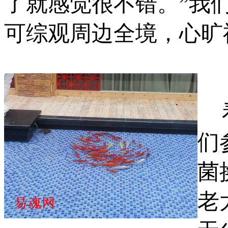
了就感觉很不错。”我
可综观周边全境，心旷
们
菌
老