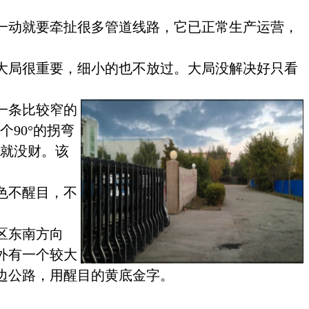
一动就要牵扯很多管道线路，它已正常生产运营，
大局很重要，细小的也不放过。大局没解决好只看
一条比较窄的
一个
90
°的拐弯
来就没财。该
色不醒目，不
区东南方向
外有一个较大
边公路，用
醒目的黄底金字。