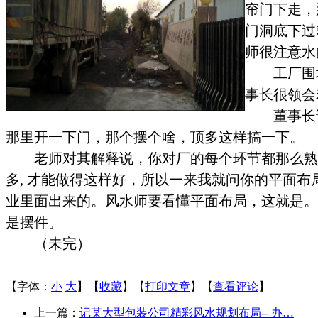
帘门下走，
门洞底下过
师很注意水
工厂围
事长很领会
董事长
那里开一下门，那个摆个啥，顶多这样搞一下。
老师
对其解释说，
你对厂的每个环节都那么熟
多
,
才能做得这样好，所以一来我就问你的平面布
业里面出来的。
风水师要看懂平面布局，这就是。
是摆件。
（未完）
【字体：
小
大
】【
收藏
】【
打印文章
】【
查看评论
】
上一篇：
记某大型包装公司精彩风水规划布局-- 办…