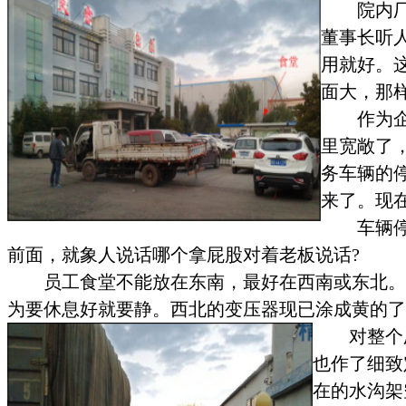
院内
董事长听
用就好。
面大，那
作为
里宽敞了
务车辆的
来了。现
车辆
前面，就象人说话哪个拿屁股对着老板说话
?
员工食堂不能放在东南，最好在西南或东北。
为要休息好就要静。西北的变压器现已涂成黄的了
对整个
也作了细致
在的水沟架