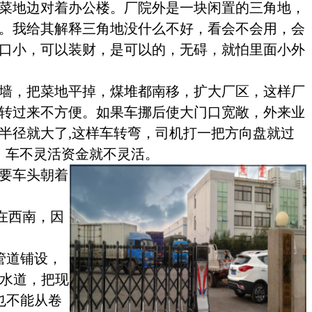
菜地边对着办公楼。厂院外是一块闲置的三角地，
。我给其解释三角
地没什么不好，看会不会用，会
口小，可以装财，是可以的，无碍，就怕里面小外
墙，把菜地平掉，煤堆都南移，扩大厂区，这样厂
转过来不方便。如果车挪后使大门口宽敞，外来业
半径就大了
,
这样车转弯，司机打一把方向盘就过
，车不灵活资金就不灵活。
要车头朝着
在西南，因
管道铺设，
水道，把现
也不能从卷