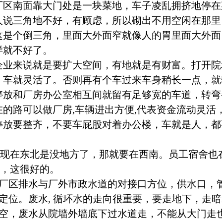
厂区南面靠大门处是一块菜地，车子凌乱拥挤地停在
人说三角地不好，有顾虑，所以砌出不用空闲在那里
这是个倒三角，里面大外面窄就像人的胃里面大外面
样就不好了。
企业来说就是要扩大空间，有地就是有财富。打开院
，车就灵活了。否则再有个车过来车身稍长一点，就
停放和厂房办公室相互间就留有足够宽的车道，转弯
在的路可以做厂房
,
车辆进出方便
,
代表资金流动灵活
停放要整齐，不要车屁股对着办公楼，车就是人，都
现在东北是没地方了，那就要在西南。员工宿舍也
，这很好的。
厂区排水与厂外市政水道的对接口
方位，供水口，
定位。废水
,
循环水的走向很重要，要走地下，走暗
空，废水从院墙外墙底下过水道走，不能从大门走