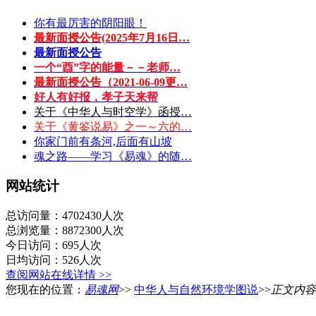
你有最厉害的阴阳眼！
最新面授公告(2025年7月16日…
最新面授公告
一个“酉”字的能量－－老师…
最新面授公告（2021-06-09更…
好人有好报，孝子天来帮
关于《中华人与时空学》函授…
关于《黄鉴说易》之一～六的…
你家门前有条河,后面有山坡
魂之路——学习《易魂》的随…
网站统计
总访问量：4702430人次
总浏览量：8872300人次
今日访问：695人次
日均访问：526人次
查阅网站在线详情 >>
您现在的位置：
易魂网
>>
中华人与自然环境学图说
>>
正文内容