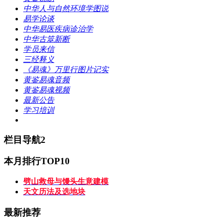
中华人与自然环境学图说
易学论谈
中华易医疾病诊治学
中华古筮新断
学员来信
三经释义
《易魂》万里行图片记实
黄鉴易魂音频
黄鉴易魂视频
最新公告
学习培训
栏目导航2
本月排行TOP10
劈山救母与馒头生意建模
天文历法及选地块
最新推荐