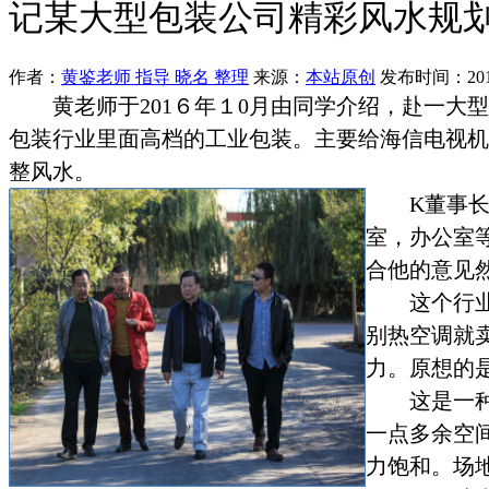
记某大型包装公司精彩风水规划
作者：
黄鉴老师 指导 晓名 整理
来源：
本站原创
发布时间：201
黄老师于
201
６年１
0
月由同学介绍，赴一大型
包装行业里面高档的工业包装。主要给海信电视机
整风水。
K
董事
室，办公室
合他的意见
这个行
别热空调就
力。原想的
这是一
一点多余空
力饱和。场