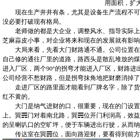
用面积，扩
现在生产井井有条，尤其是设备生产流程不可
没必要打破现有格局。
老师做的都是大企业，调整风水、指导实际上
芝麻蒜皮小事，对企业将来和现在的发展就有影响
大局来看，先看大门财路通不通。公司位置在
自己修的通往厂里的道路，路西头是散乱堆放的煤
进入厂区，两个
90
°的拐弯才能进入厂区，财路进
公司经营不愁财路，但是拐弯抹角地把财磨消掉了
走进厂区的路里面才能看到厂牌名字，除了货
红不黄的。
大门是纳气进财的口，很重要，现在的门设置
上。巽
☴门对着南北路，巽☴位开门利润高
，效益
的呈喇叭口的空旷坪，便于车辆进出行驶，从而纳
传达室在巽
☴位，面向路迎财，要看得到前方