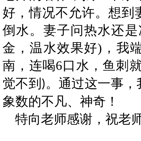
好，情
况
不允许。想到
倒水。妻子问热水还是
金，温水效果好
)
，我
南，连喝
6
口水，鱼刺
觉不到
。通过这一事，
)
象数的不凡
、
神奇
！
特向老师感谢
，
祝老