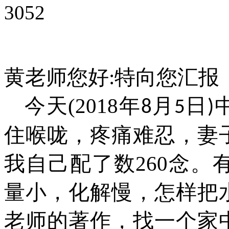
3052
黄老师您好
:
特向
您
汇报
今天
(2018
年
月
日
8
5
)
住喉咙，疼痛难忍，妻
我自己配了数
260
念。
量小，化解慢，怎样把
老师的著作，找一个家