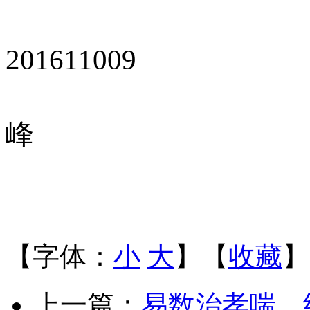
201611009
峰
【字体：
小
大
】【
收藏
】
上一篇：
易数治孝喘，