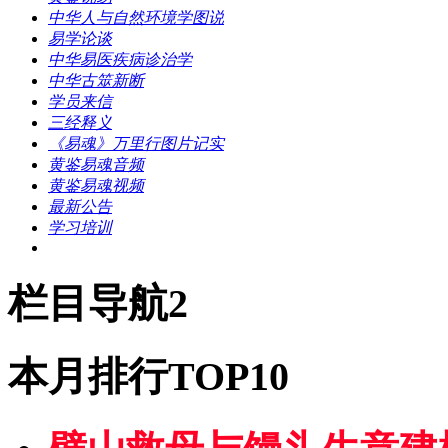
中华人与自然环境学图说
易学论谈
中华易医疾病诊治学
中华古筮新断
学员来信
三经释义
《易魂》万里行图片记实
黄鉴易魂音频
黄鉴易魂视频
最新公告
学习培训
栏目导航2
本月排行TOP10