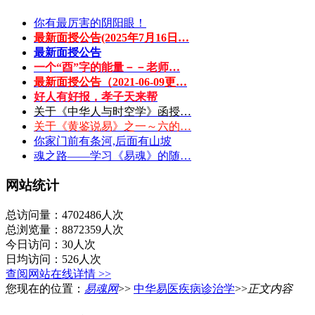
你有最厉害的阴阳眼！
最新面授公告(2025年7月16日…
最新面授公告
一个“酉”字的能量－－老师…
最新面授公告（2021-06-09更…
好人有好报，孝子天来帮
关于《中华人与时空学》函授…
关于《黄鉴说易》之一～六的…
你家门前有条河,后面有山坡
魂之路——学习《易魂》的随…
网站统计
总访问量：4702486人次
总浏览量：8872359人次
今日访问：30人次
日均访问：526人次
查阅网站在线详情 >>
您现在的位置：
易魂网
>>
中华易医疾病诊治学
>>
正文内容