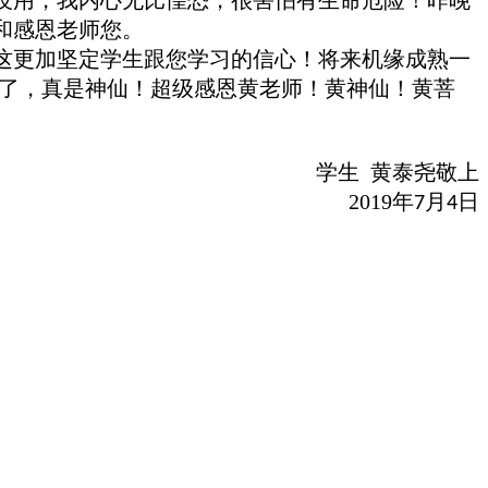
和感恩老师您
。
这更加坚定学生跟您学习的信心！将来机缘成熟一
了
，真是神仙！
超级感恩黄老师！黄神仙！黄菩
学生
黄泰尧敬上
2019
年
月
日
7
4