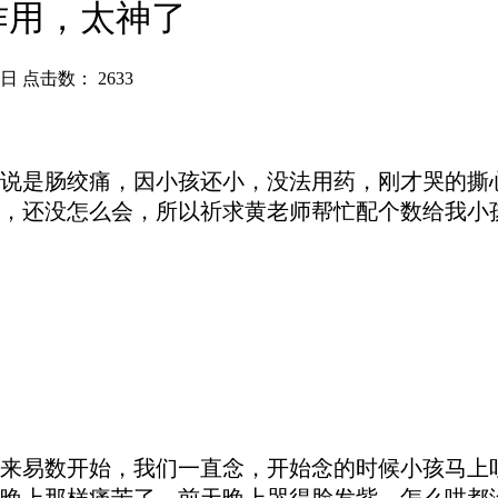
作用，太神了
7日 点击数：
2633
说是肠绞痛，因小孩还小
，
没法用药，刚才哭的撕
，还没怎么会，所以祈求黄老师帮忙配个数给我小
来易数
开始
，我们一直念，开始念的时候小孩马上
晚上那样痛苦了，前天晚上哭
得
脸发紫，怎么哄都