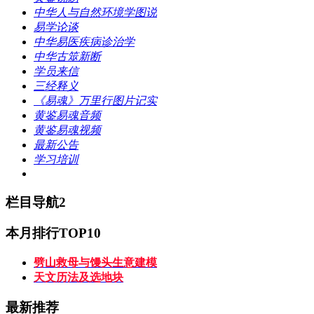
中华人与自然环境学图说
易学论谈
中华易医疾病诊治学
中华古筮新断
学员来信
三经释义
《易魂》万里行图片记实
黄鉴易魂音频
黄鉴易魂视频
最新公告
学习培训
栏目导航2
本月排行TOP10
劈山救母与馒头生意建模
天文历法及选地块
最新推荐