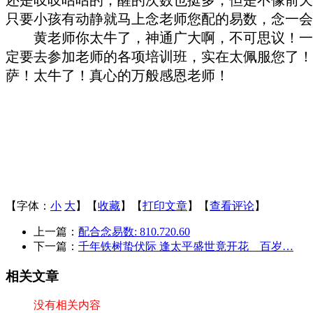
只要小孩有动静就马上念老师您配的易数，念一会
黄老师你太牛了
，
神通广大啊
，
不可思议！一
定要去参加老师的各项培训班
，
实在太佩服您了！
萨！太牛了！
真心的万般
感恩老师！
【字体：
小
大
】【
收藏
】【
打印文章
】【
查看评论
】
上一篇：
配合念易数: 810.720.60
下一篇：
千年铁树蛰伏际 逢太平盛世竟开花 百岁…
相关文章
没有相关内容