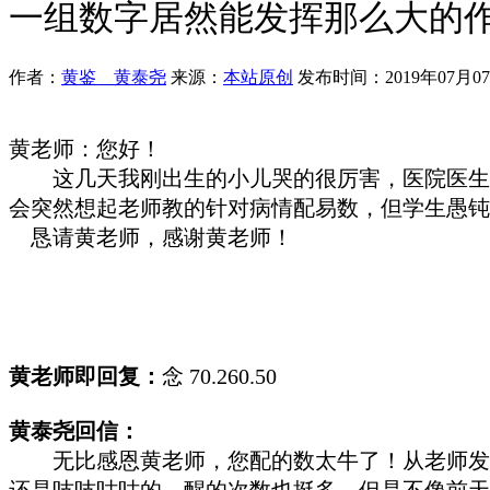
一组数字居然能发挥那么大的
作者：
黄鉴 黄泰尧
来源：
本站原创
发布时间：2019年07月0
黄老师
：
您好
！
这几天我刚出生的小儿哭的很厉害，医院医生
会突然想起老师教的针对病情配易数，但学生愚钝
恳请黄老师
，
感谢黄老师
！
黄老师即回复：
念
70.260.50
黄泰尧回信：
无比感恩黄老师，您配的数太牛了！从老师发
还是吱吱咕咕的，醒的次数也挺多，但是不像前天