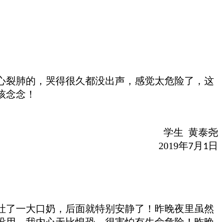
心裂肺的，哭得很久都没出声，感觉太危险了，这
孩念念！
学生
黄泰尧
2019
年
月
日
7
1
吐了一大口奶，后面就特别安静了！昨晚夜里虽然
没用，
我
内心无比惶恐
，
很害怕有生命危险！昨晚