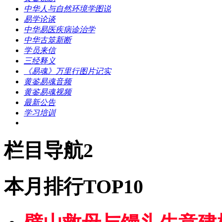
中华人与自然环境学图说
易学论谈
中华易医疾病诊治学
中华古筮新断
学员来信
三经释义
《易魂》万里行图片记实
黄鉴易魂音频
黄鉴易魂视频
最新公告
学习培训
栏目导航2
本月排行TOP10