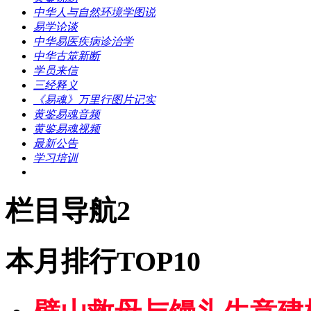
中华人与自然环境学图说
易学论谈
中华易医疾病诊治学
中华古筮新断
学员来信
三经释义
《易魂》万里行图片记实
黄鉴易魂音频
黄鉴易魂视频
最新公告
学习培训
栏目导航2
本月排行TOP10