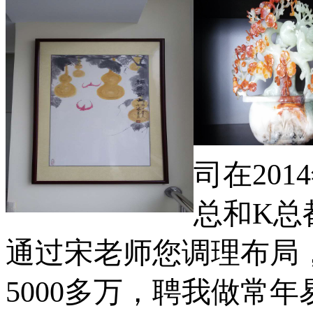
司在
2014
总和
K
总
通过宋老师您调理布局
5000
多万，聘我做常年