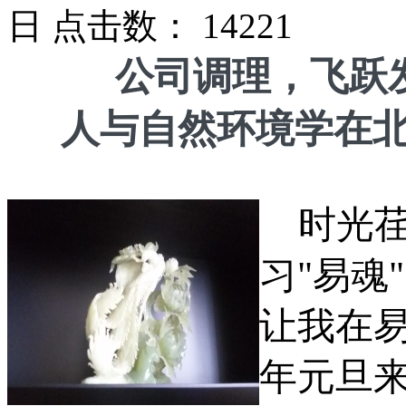
日 点击数：
14221
公司调理，飞跃
人与自然环境学在
时光
习
"
易魂
"
让我在
年元旦