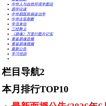
中华人与自然环境学图说
易学论谈
中华易医疾病诊治学
中华古筮新断
学员来信
三经释义
《易魂》万里行图片记实
黄鉴易魂音频
黄鉴易魂视频
最新公告
学习培训
栏目导航2
本月排行TOP10