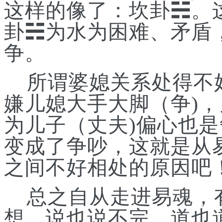
这样的像了
：
坎卦
☵
。
卦
☵
为水为困难
、
矛盾
争。
所谓婆媳关系处得不
嫌儿媳大手大脚（争
)
为儿子（丈夫)偏心也是
变成了争吵，这就是从
之间不好相处的原因吧
总之自从走进易魂，
想，说也说不完，道也